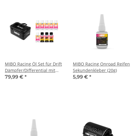
MIBO Racing Öl Set für Drift
MIBO Racing Onroad Reifen
Dämpfer/Differential mit
Sekundenkleber (20g)
Tasche (MB-8001)
79,99 €
*
5,99 €
*