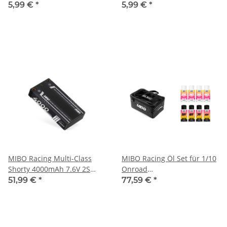
5,99 €
*
5,99 €
*
MIBO Racing Multi-Class
MIBO Racing Öl Set für 1/10
Shorty 4000mAh 7.6V 2S
Onroad
130C/260C HV LiPo (4mm,
Dämpfer/Differential mit
51,99 €
*
77,59 €
*
147g)
Tasche (MB-8002)