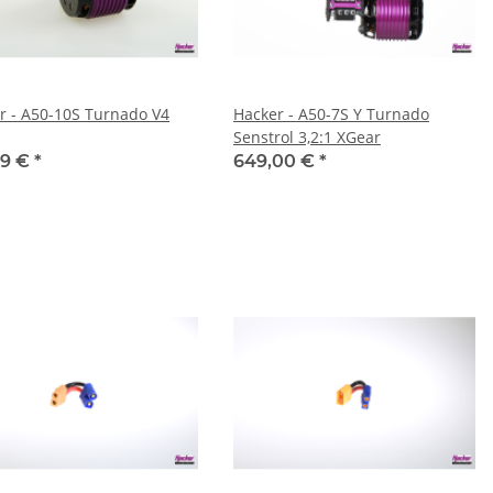
r - A50-10S Turnado V4
Hacker - A50-7S Y Turnado
Senstrol 3,2:1 XGear
99 €
*
649,00 €
*