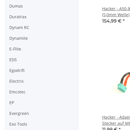
Dumas
Hacker - A50-
(5,0mm Welle)
Duratrax
154,99 €
*
Dynam RC
Dynamite
E-Flite
EDS
Egodrift
Electrix
Emcotec
EP
Evergreen
Hacker - Adap
Stecker auf M
Exo Tools
11,99 €
*