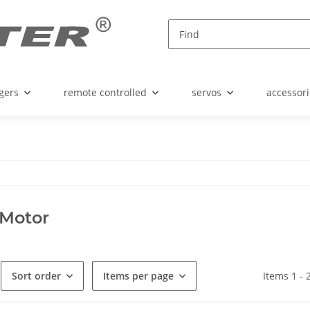
gers
remote controlled
servos
accessori
 Motor
Sort order
Items per page
Items 1 - 