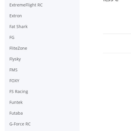
ExtremeFlight RC
Extron
Fat Shark
FG
FliteZone
Flysky
FMS
FOXY
FS Racing
Funtek
Futaba
G-Force RC