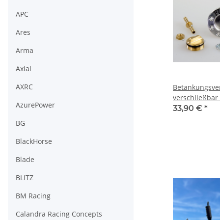
APC
Ares
Arma
Axial
AXRC
Betankungsven
verschließbar
AzurePower
33,90 €
*
BG
BlackHorse
Blade
BLITZ
BM Racing
Calandra Racing Concepts