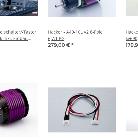
lschalter/-Taster
Hacker - A40-10L V2 8-Pole +
Hacke
k inkl. Einbau
6,7:1 PG
kv690
rungsmodul
279,00 €
*
179,
76)