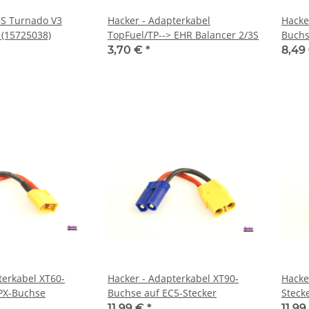
8S Turnado V3
Hacker - Adapterkabel
Hacke
 (15725038)
TopFuel/TP--> EHR Balancer 2/3S
Buchs
3,70 €
*
8,49
terkabel XT60-
Hacker - Adapterkabel XT90-
Hacke
PX-Buchse
Buchse auf EC5-Stecker
Steck
11,99 €
*
11,9