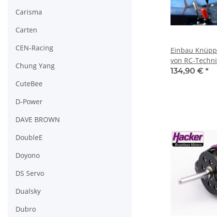
Carisma
Carten
CEN-Racing
Einbau Knüppe
von RC-Techni
Chung Yang
MSW-Erweite
134,90 €
*
(42503202744
CuteBee
D-Power
DAVE BROWN
DoubleE
Doyono
DS Servo
Dualsky
Dubro