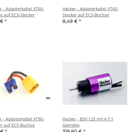
r - Adapterkabel XT60-
Hacker - Adapterkabel XT60-
e auf EC3-Stecker
Stecker auf EC3-Buchse
 €
*
8,49 €
*
r - Adapterkabel XT90-
Hacker - B50 12S mit 6,7:1
er auf EC5-Buchse
Getriebe
9 €
*
319,90 €
*