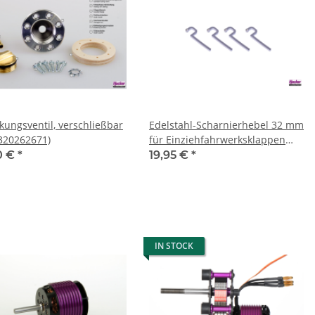
kungsventil, verschließbar
Edelstahl-Scharnierhebel 32 mm
320262671)
für Einziehfahrwerksklappen
(4250320275855)
0 €
*
19,95 €
*
IN STOCK