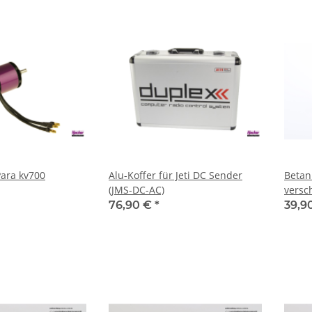
Para kv700
Alu-Koffer für Jeti DC Sender
Betan
(JMS-DC-AC)
versc
76,90 €
*
39,9