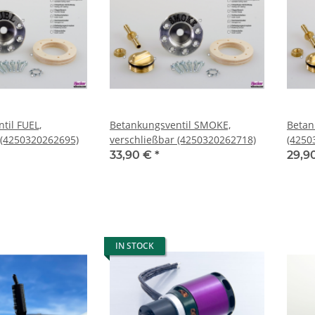
til FUEL,
Betankungsventil SMOKE,
Betan
 (4250320262695)
verschließbar (4250320262718)
(4250
33,90 €
*
29,9
IN STOCK