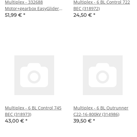
Multiplex - 332688
Multiplex - 6 BL Control 722
Motor+gearbox EasyGlider
BEC (318972)
Elektro
51,99 €
*
24,50 €
*
Multiplex - 6 BL Control 745
Multiplex - 6 BL Outrunner
BEC (318973)
C22-16-800kV (314986)
43,00 €
*
39,50 €
*