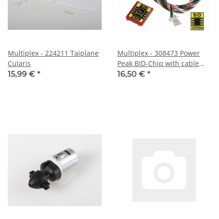
Multiplex - 224211 Taiplane
Multiplex - 308473 Power
Cularis
Peak BID-Chip with cable
300mm
15,99 €
*
16,50 €
*