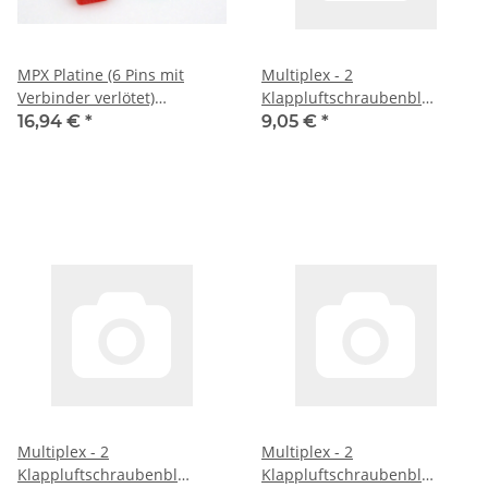
MPX Platine (6 Pins mit
Multiplex - 2
Verbinder verlötet)
Klappluftschraubenbl
(A86010/2331)
(733192)
16,94 €
*
9,05 €
*
Multiplex - 2
Multiplex - 2
Klappluftschraubenbl
Klappluftschraubenbl