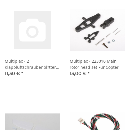
Multiplex - 2
Multiplex - 223010 Main
Klappluftschraubenbl?tter
rotor head set FunCopter
M (1-02590)
11,30 €
*
13,00 €
*