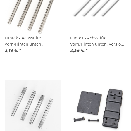
Funtek - Achsstifte
Funtek - Achsstifte
Vorn/Hinten unten
Vorn/Hinten unten, Version
2.5*36mm
2020
3,19 €
*
2,39 €
*