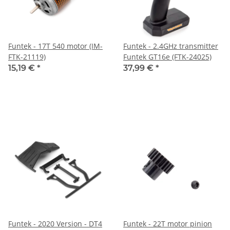
Funtek - 17T 540 motor (IM-
Funtek - 2.4GHz transmitter
FTK-21119)
Funtek GT16e (FTK-24025)
15,19 €
*
37,99 €
*
Funtek - 2020 Version - DT4
Funtek - 22T motor pinion