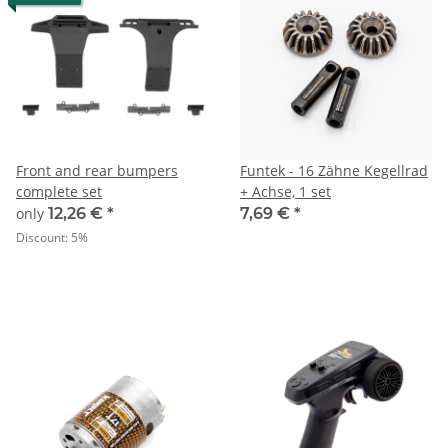
Front and rear bumpers
Funtek - 16 Zähne Kegellrad
complete set
+ Achse, 1 set
only
12,26 €
*
7,69 €
*
Discount:
5%