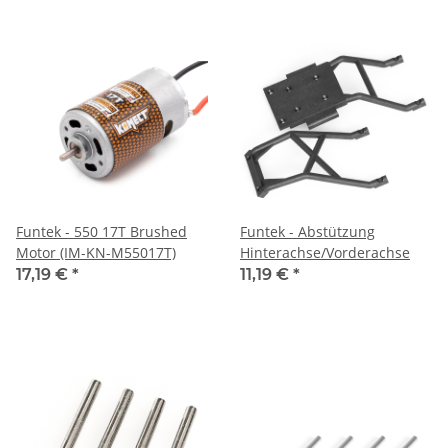
Funtek - 550 17T Brushed
Funtek - Abstützung
Motor (IM-KN-M55017T)
Hinterachse/Vorderachse
17,19 €
*
11,19 €
*