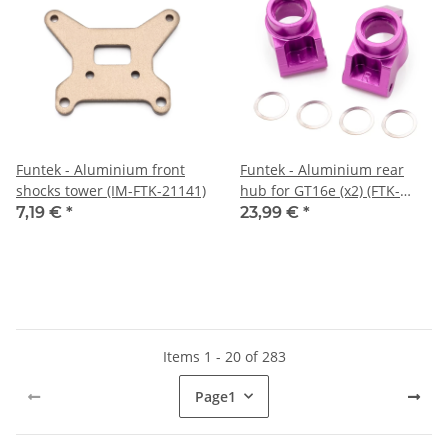
Funtek - Aluminium front
Funtek - Aluminium rear
shocks tower (IM-FTK-21141)
hub for GT16e (x2) (FTK-
24206)
7,19 €
*
23,99 €
*
Items 1 - 20 of 283
Page
1