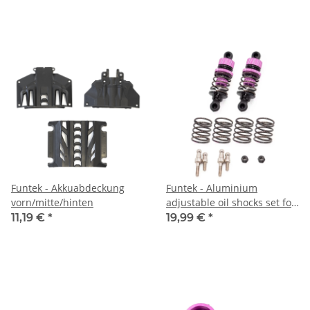
Funtek - Akkuabdeckung
Funtek - Aluminium
vorn/mitte/hinten
adjustable oil shocks set for
GT16e (x2) (FTK-24213)
11,19 €
*
19,99 €
*