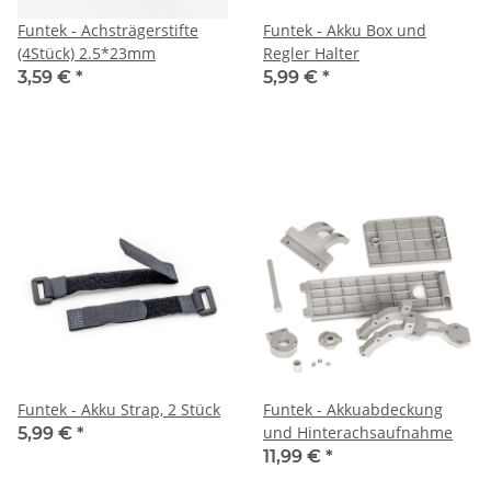
Funtek - Achsträgerstifte
Funtek - Akku Box und
(4Stück) 2.5*23mm
Regler Halter
3,59 €
*
5,99 €
*
Funtek - Akku Strap, 2 Stück
Funtek - Akkuabdeckung
und Hinterachsaufnahme
5,99 €
*
11,99 €
*