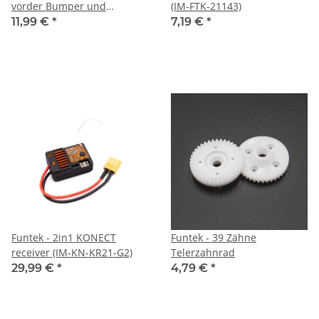
vorder Bumper und
(IM-FTK-21143)
karoserie halter
11,99 €
*
7,19 €
*
Funtek - 2in1 KONECT
Funtek - 39 Zähne
receiver (IM-KN-KR21-G2)
Telerzahnrad
29,99 €
*
4,79 €
*