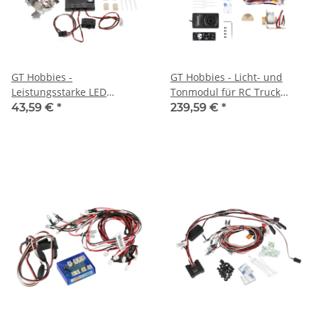
GT Hobbies -
GT Hobbies - Licht- und
Leistungsstarke LED
Tonmodul für RC Truck
Beleuchtung - 3W (1GT0101)
(1GT0117)
43,59 €
*
239,59 €
*