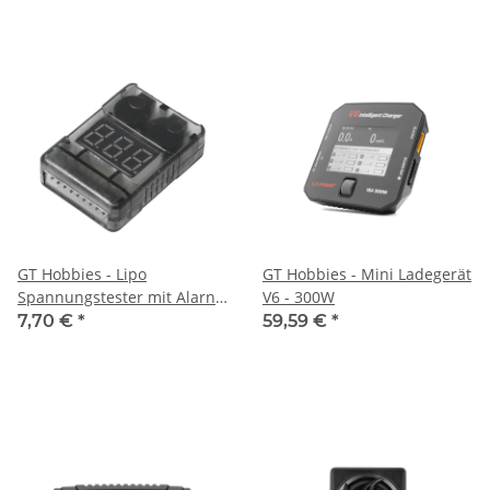
GT Hobbies - Lipo
GT Hobbies - Mini Ladegerät
Spannungstester mit Alarn
V6 - 300W
(GT049)
7,70 €
*
59,59 €
*