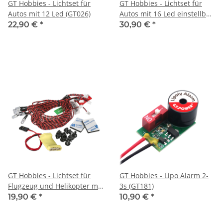
GT Hobbies - Lichtset für
GT Hobbies - Lichtset für
Autos mit 12 Led (GT026)
Autos mit 16 Led einstellbar
(GT053)
22,90 €
*
30,90 €
*
GT Hobbies - Lichtset für
GT Hobbies - Lipo Alarm 2-
Flugzeug und Helikopter mit
3s (GT181)
8 Led (GT023)
19,90 €
*
10,90 €
*