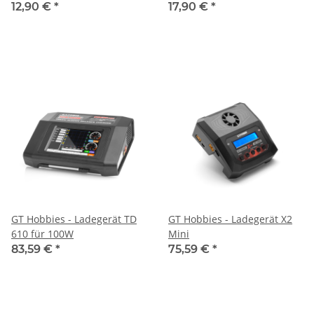
Kanal schaltbar (GT113)
12,90 €
*
17,90 €
*
GT Hobbies - Ladegerät TD
GT Hobbies - Ladegerät X2
610 für 100W
Mini
83,59 €
*
75,59 €
*