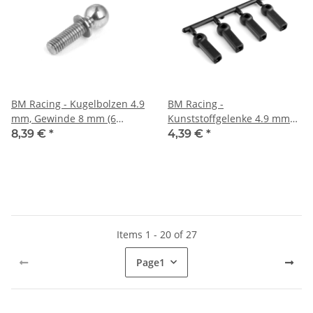
BM Racing - Kugelbolzen 4.9
BM Racing -
mm, Gewinde 8 mm (6
Kunststoffgelenke 4.9 mm
Stück) (BMR924908)
geschlossen (4 Stück)
8,39 €
*
4,39 €
*
(BMR121249)
Items 1 - 20 of 27
Page
1