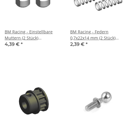
BM Racing - Einstellbare
BM Racing - Federn
Muttern (2 Stück)
0,7x22x14 mm (2 Stück)
(BMR123072)
(BMR129611)
4,39 €
*
2,39 €
*