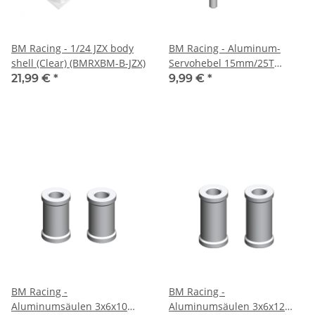
BM Racing - 1/24 JZX body
BM Racing - Aluminum-
shell (Clear) (BMRXBM-B-JZX)
Servohebel 15mm/25T
(BMR125345)
21,99 €
*
9,99 €
*
BM Racing -
BM Racing -
Aluminumsäulen 3x6x10
Aluminumsäulen 3x6x12