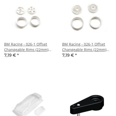
BM Racing - 026-1 Offset
BM Racing - 026-1 Offset
Changeable Rims (22mm)
Changeable Rims (22mm)
white (BMRX026-1W)
white (BMRX026-3W)
7,19 €
*
7,19 €
*