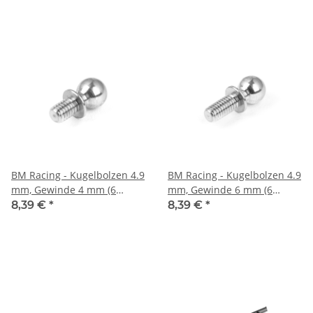
BM Racing - Kugelbolzen 4.9
BM Racing - Kugelbolzen 4.9
mm, Gewinde 4 mm (6
mm, Gewinde 6 mm (6
Stück) (BMR924904)
Stück) (BMR924906)
8,39 €
*
8,39 €
*