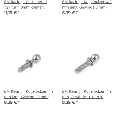
BM Racing - Getrieberad
BM Racing - Kugelbolzen 4.9
12T für 4.0mm Riemen
mm lang, Gewinde 6 mm (4
(BMR994012)
Stück) (BMR924916)
11,19 €
*
8,39 €
*
BM Racing - Kugelbolzen 4.9
BM Racing - Kugelbolzen 4.9
mm lang, Gewinde 8 mm (6
mm, Gewinde 10 mm (6
Stück) (BMR924918)
Stück) (BMR924910)
8,39 €
*
8,39 €
*