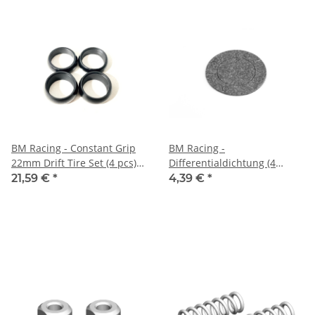
BM Racing - Constant Grip
BM Racing -
22mm Drift Tire Set (4 pcs)
Differentialdichtung (4
(BMRXPRO038-22A)
Stück) (BMR128202)
21,59 €
*
4,39 €
*