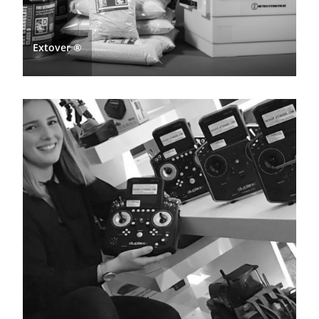
Extover
®