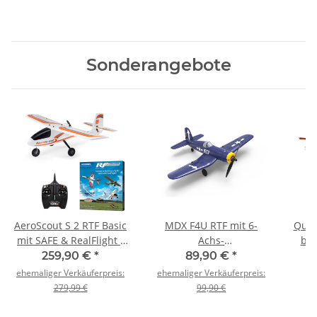
Sonderangebote
AeroScout S 2 RTF Basic
MDX F4U RTF mit 6-
Quic
mit SAFE & RealFlight -
Achs-
bru
1095mm
Fluglagenstabilisierung -
259,90 €
*
89,90 €
*
400mm
ehemaliger Verkäuferpreis:
ehemaliger Verkäuferpreis:
279,99 €
99,90 €