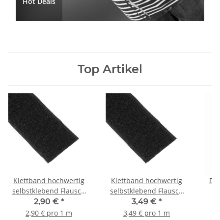
Hot Deals
Top Artikel
Klettband hochwertig
Klettband hochwertig
DS-
selbstklebend Flausch
selbstklebend Flausch
20mm - 1m
30mm - 1m
2,90 €
*
3,49 €
*
2,90 € pro 1 m
3,49 € pro 1 m