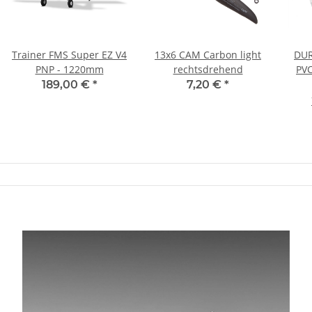
Trainer FMS Super EZ V4
13x6 CAM Carbon light
DUR
PNP - 1220mm
rechtsdrehend
PV
189,00 €
*
7,20 €
*