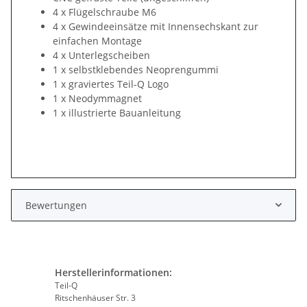
4 x Flügelschraube M6
4 x Gewindeeinsätze mit Innensechskant zur
einfachen Montage
4 x Unterlegscheiben
1 x selbstklebendes Neoprengummi
1 x graviertes Teil-Q Logo
1 x Neodymmagnet
1 x illustrierte Bauanleitung
Bewertungen
Herstellerinformationen:
Teil-Q
Ritschenhäuser Str. 3