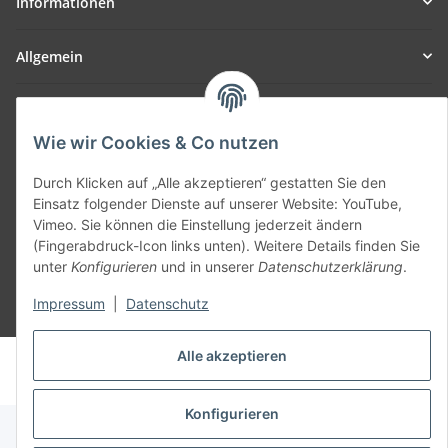
Informationen
Allgemein
Teil unseres Netzwerks:
SmoliTec - Safety. Simplified. Worldwide. ( B2B Shop )
Wie wir Cookies & Co nutzen
Durch Klicken auf „Alle akzeptieren“ gestatten Sie den
Vertrag widerrufen
Einsatz folgender Dienste auf unserer Website: YouTube,
Vimeo. Sie können die Einstellung jederzeit ändern
(Fingerabdruck-Icon links unten). Weitere Details finden Sie
unter
Konfigurieren
und in unserer
Datenschutzerklärung
.
Impressum
|
Datenschutz
* Alle Preise inkl. gesetzlicher USt., zzgl.
Versand
Alle akzeptieren
© voltmaster.de
Powered by
JTL-Shop
Konfigurieren