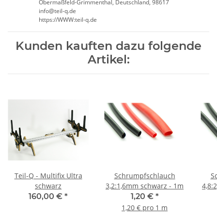
Obermaßfeld-Grimmenthal, Deutschland, 98617
info@teil-q.de
https://WWW:teil-q.de
Kunden kauften dazu folgende
Artikel:
Teil-Q - Multifix Ultra
Schrumpfschlauch
S
schwarz
3,2:1,6mm schwarz - 1m
4,8:
160,00 €
*
1,20 €
*
1,20 € pro 1 m