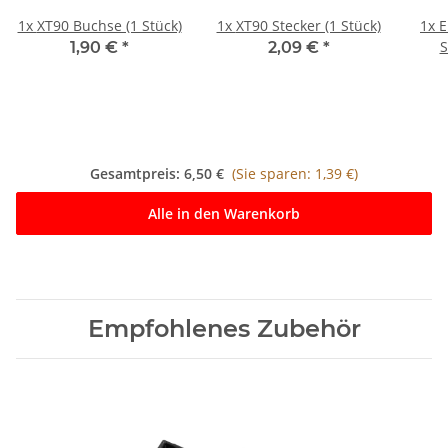
1x
XT90 Buchse (1 Stück)
1x
XT90 Stecker (1 Stück)
1x
E
S
1,90 €
*
2,09 €
*
Gesamtpreis:
6,50 €
(Sie sparen: 1,39 €)
Alle in den Warenkorb
Empfohlenes Zubehör