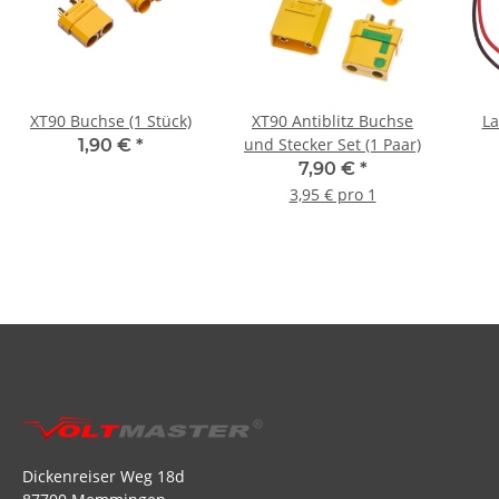
XT90 Buchse (1 Stück)
XT90 Antiblitz Buchse
La
und Stecker Set (1 Paar)
1,90 €
*
7,90 €
*
3,95 € pro 1
Dickenreiser Weg 18d