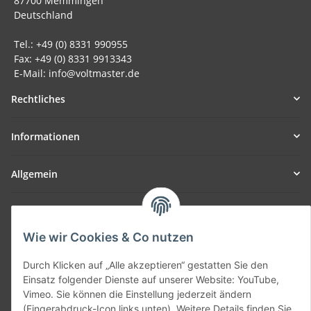
87700 Memmingen
Deutschland
Tel.: +49 (0) 8331 990955
Fax: +49 (0) 8331 9913343
E-Mail: info@voltmaster.de
Rechtliches
Informationen
Allgemein
Teil unseres Netzwerks:
SmoliTec - Safety. Simplified. Worldwide. ( B2B Shop )
Wie wir Cookies & Co nutzen
Durch Klicken auf „Alle akzeptieren“ gestatten Sie den
Vertrag widerrufen
Einsatz folgender Dienste auf unserer Website: YouTube,
Vimeo. Sie können die Einstellung jederzeit ändern
(Fingerabdruck-Icon links unten). Weitere Details finden Sie