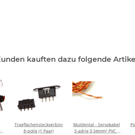
unden kauften dazu folgende Artike
Tragflächensteckverbinder
Muldental - Servokabel
Po
MG
8-polig (1 Paar)
3-adrig 0,34mm² PVC -