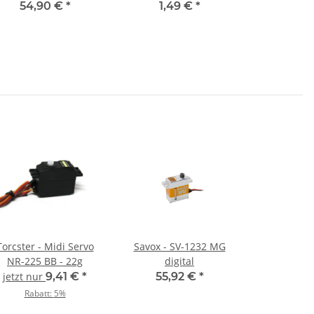
54,90 €
*
1,49 €
*
Torcster - Midi Servo
Savox - SV-1232 MG
NR-225 BB - 22g
digital
jetzt nur
9,41 €
*
55,92 €
*
Rabatt:
5%