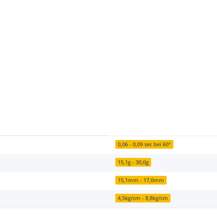
0,06 - 0,09 sec bei 60°
15,1g - 30,0g
15,1mm - 17,0mm
4,5kg/cm - 8,8kg/cm