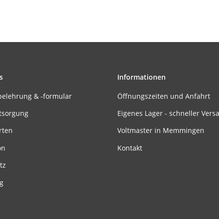
s
Informationen
belehrung & -formular
Öffnungszeiten und Anfahrt
tsorgung
Eigenes Lager - schneller Vers
rten
Voltmaster in Memmingen
on
Kontakt
tz
g