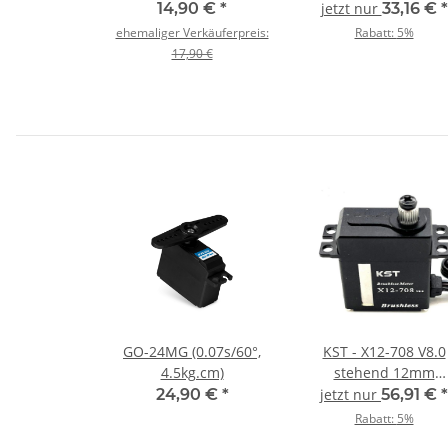
mit Servorahmen
14,90 €
*
jetzt nur
33,16 €
*
ehemaliger Verkäuferpreis:
Rabatt:
5%
17,90 €
GO-24MG (0.07s/60°,
KST - X12-708 V8.0
4.5kg.cm)
stehend 12mm
Digitalservo
24,90 €
*
jetzt nur
56,91 €
*
Rabatt:
5%