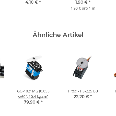
100cm verdrillt
4,10 €
*
1,90 €
*
1,90 € pro 1 m
Ähnliche Artikel
GO-1021MG (0.055
Hitec - HS-225 BB
s/60°, 10.4 kg.cm)
22,20 €
*
79,90 €
*