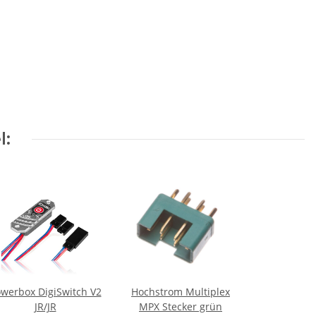
l:
werbox DigiSwitch V2
Hochstrom Multiplex
JR/JR
MPX Stecker grün