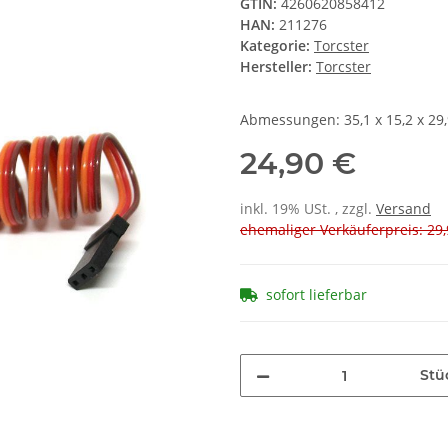
GTIN:
4260620858412
HAN:
211276
Kategorie:
Torcster
Hersteller:
Torcster
Abmessungen: 35,1 x 15,2 x 2
24,90 €
inkl. 19% USt. , zzgl.
Versand
ehemaliger Verkäuferpreis: 29,
sofort lieferbar
Stü