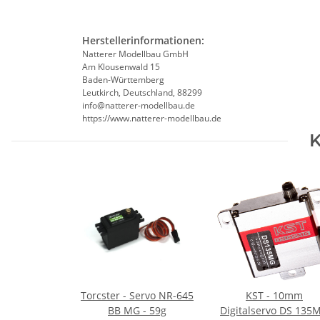
Herstellerinformationen:
Natterer Modellbau GmbH
Am Klousenwald 15
Baden-Württemberg
Leutkirch, Deutschland, 88299
info@natterer-modellbau.de
https://www.natterer-modellbau.de
K
Torcster - Servo NR-645
KST - 10mm
BB MG - 59g
Digitalservo DS 135