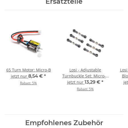
Ersatzteile
65 Turn Motor: Micro-B
Losi - Adjustable
Losi
Turnbuckle Set: Micro-B
Blo
jetzt nur
8,54 €
*
(LOS-1990)
jetzt nur
13,29 €
*
je
Rabatt:
5%
Rabatt:
5%
Empfohlenes Zubehör