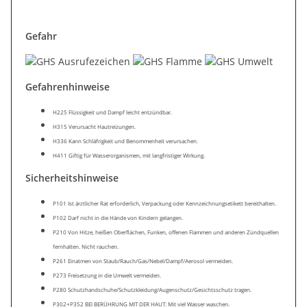
Gefahr
Gefahrenhinweise
H225 Flüssigkeit und Dampf leicht entzündbar.
H315 Verursacht Hautreizungen.
H336 Kann Schläfrigkeit und Benommenheit verursachen.
H411 Giftig für Wasserorganismen, mit langfristiger Wirkung.
Sicherheitshinweise
P101 Ist ärztlicher Rat erforderlich, Verpackung oder Kennzeichnungsetikett bereithalten.
P102 Darf nicht in die Hände von Kindern gelangen.
P210 Von Hitze, heißen Oberflächen, Funken, offenen Flammen und anderen Zündquellen
fernhalten. Nicht rauchen.
P261 Einatmen von Staub/Rauch/Gas/Nebel/Dampf/Aerosol vermeiden.
P273 Freisetzung in die Umwelt vermeiden.
P280 Schutzhandschuhe/Schutzkleidung/Augenschutz/Gesichtsschutz tragen.
P302+P352 BEI BERÜHRUNG MIT DER HAUT: Mit viel Wasser waschen.