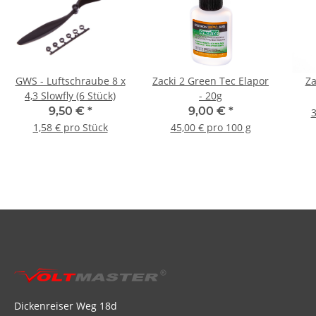
GWS - Luftschraube 8 x
Zacki 2 Green Tec Elapor
Za
4,3 Slowfly (6 Stück)
- 20g
9,50 €
*
9,00 €
*
3
1,58 € pro Stück
45,00 € pro 100 g
Dickenreiser Weg 18d