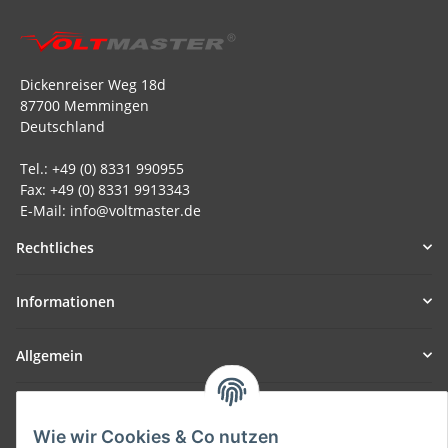
Dickenreiser Weg 18d
87700 Memmingen
Deutschland
Tel.: +49 (0) 8331 990955
Fax: +49 (0) 8331 9913343
E-Mail: info@voltmaster.de
Rechtliches
Informationen
Allgemein
Teil unseres Netzwerks:
SmoliTec - Safety. Simplified. Worldwide. ( B2B Shop )
Wie wir Cookies & Co nutzen