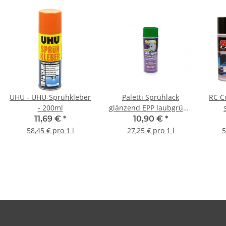
UHU - UHU-Sprühkleber
Paletti Sprühlack
RC C
- 200ml
glänzend EPP laubgrün -
400ml
11,69 €
*
10,90 €
*
58,45 € pro 1 l
27,25 € pro 1 l
5