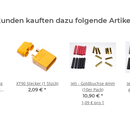
unden kauften dazu folgende Artike
ig
XT90 Stecker (1 Stück)
Jeti - Goldbuchse 4mm
J
ch
(10er Pack)
2,09 €
*
10,90 €
*
1,09 € pro 1