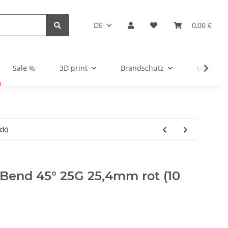
DE
0,00 €
Sale %
3D print
Brandschutz
Unsortie
ck)
-Bend 45° 25G 25,4mm rot (10