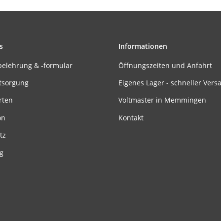
s
Informationen
belehrung & -formular
Öffnungszeiten und Anfahrt
tsorgung
Eigenes Lager - schneller Vers
rten
Voltmaster in Memmingen
on
Kontakt
tz
g