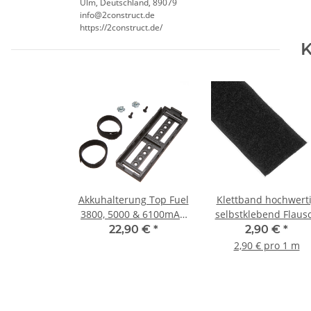
Ulm, Deutschland, 89079
info@2construct.de
https://2construct.de/
K
Akkuhalterung Top Fuel
Klettband hochwert
3800, 5000 & 6100mAh
selbstklebend Flaus
& MTAG
20mm - 1m
22,90 €
*
2,90 €
*
2,90 € pro 1 m