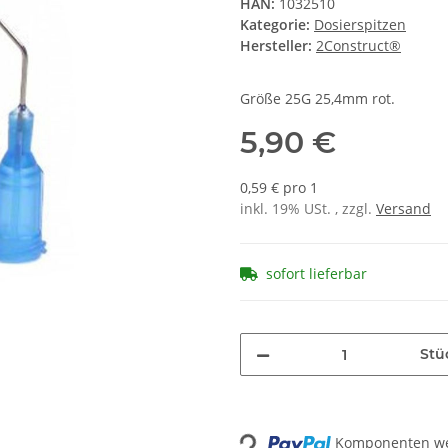
HAN:
1032510
Kategorie:
Dosierspitzen
Hersteller:
2Construct®
Größe 25G 25,4mm rot.
5,90 €
0,59 € pro 1
inkl. 19% USt. , zzgl.
Versand
sofort lieferbar
Stü
Komponenten wer