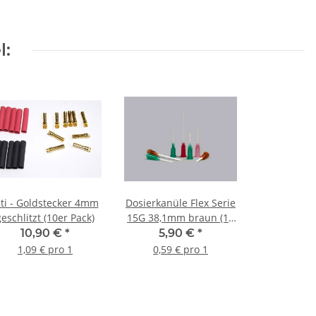
l:
eti - Goldstecker 4mm
Dosierkanüle Flex Serie
geschlitzt (10er Pack)
15G 38,1mm braun (10
Stück)
10,90 €
*
5,90 €
*
1,09 € pro 1
0,59 € pro 1