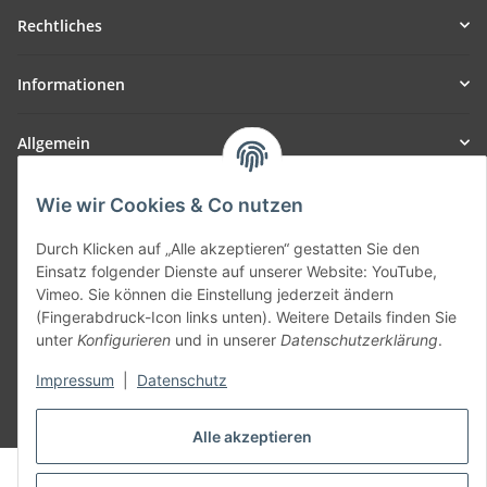
Rechtliches
Informationen
Allgemein
Teil unseres Netzwerks:
Wie wir Cookies & Co nutzen
SmoliTec - Safety. Simplified. Worldwide. ( B2B Shop )
Durch Klicken auf „Alle akzeptieren“ gestatten Sie den
Einsatz folgender Dienste auf unserer Website: YouTube,
Vertrag widerrufen
Vimeo. Sie können die Einstellung jederzeit ändern
(Fingerabdruck-Icon links unten). Weitere Details finden Sie
unter
Konfigurieren
und in unserer
Datenschutzerklärung
.
Impressum
|
Datenschutz
* Alle Preise inkl. gesetzlicher USt., zzgl.
Versand
Alle akzeptieren
© voltmaster.de