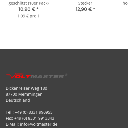
geschlitzt (10er Pack)
Stecker
ho
10,90 €
*
12,90 €
*
1,09 € pro 1
Dickenreiser Weg 18d
87700 Memmingen
Deutschland
Tel.: +49 (0) 8331 990955
Fax: +49 (0) 8331 9913343
E-Mail: info@voltmaster.de