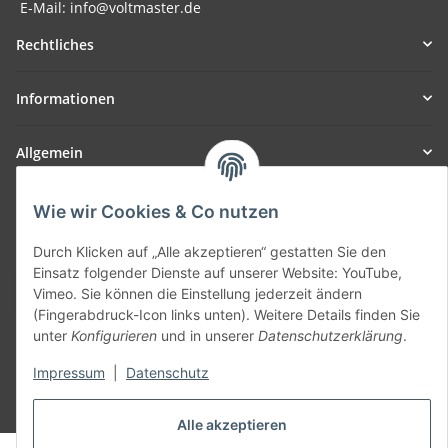
E-Mail: info@voltmaster.de
Rechtliches
Informationen
Allgemein
Teil unseres Netzwerks:
Wie wir Cookies & Co nutzen
SmoliTec - Safety. Simplified. Worldwide. ( B2B Shop )
Durch Klicken auf „Alle akzeptieren“ gestatten Sie den
Einsatz folgender Dienste auf unserer Website: YouTube,
Vertrag widerrufen
Vimeo. Sie können die Einstellung jederzeit ändern
(Fingerabdruck-Icon links unten). Weitere Details finden Sie
unter
Konfigurieren
und in unserer
Datenschutzerklärung
.
Impressum
|
Datenschutz
* Alle Preise inkl. gesetzlicher USt., zzgl.
Versand
Alle akzeptieren