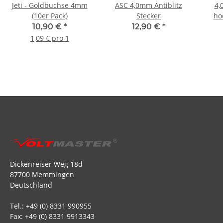
Jeti - Goldbuchse 4mm
ASC 4,0mm Antiblitz
4,
(10er Pack)
Stecker
ho
10,90 €
*
12,90 €
*
1,09 € pro 1
Dickenreiser Weg 18d
87700 Memmingen
Deutschland
Tel.: +49 (0) 8331 990955
Fax: +49 (0) 8331 9913343