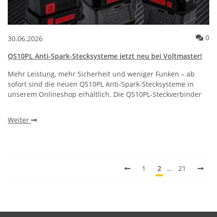
Ko
0
30.06.2026
QS10PL Anti-Spark-Stecksysteme jetzt neu bei Voltmaster!
Mehr Leistung, mehr Sicherheit und weniger Funken – ab
sofort sind die neuen QS10PL Anti-Spark-Stecksysteme in
unserem Onlineshop erhältlich. Die QS10PL-Steckverbinder
Weiter
1
2
…
21