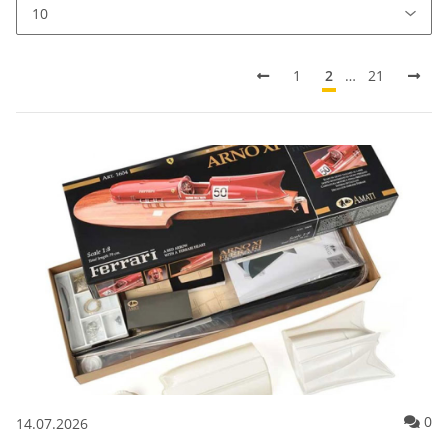
1
2
…
21
Ko
0
14.07.2026