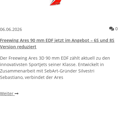
oat 90km/h+
entare zum Artikel Shelter-Fest am Allgäu Airport – Historische J
Kommentar
0
06.06.2026
Freewing Ares 90 mm EDF jetzt im Angebot – 6S und 8S
Version reduziert
Der Freewing Ares 3D 90 mm EDF zählt aktuell zu den
innovativsten Sportjets seiner Klasse. Entwickelt in
Zusammenarbeit mit SebArt-Gründer Silvestri
Sebastiano, verbindet der Ares
Weiter