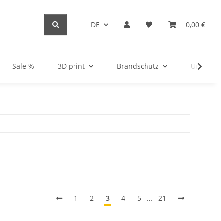
DE
0,00 €
Sale %
3D print
Brandschutz
Unsortie
1
2
3
4
5
…
21