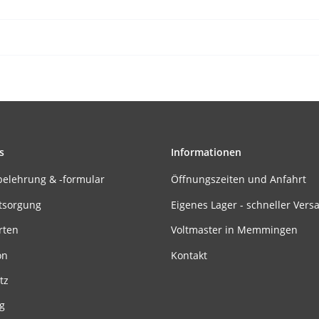
s
Informationen
belehrung & -formular
Öffnungszeiten und Anfahrt
tsorgung
Eigenes Lager - schneller Vers
rten
Voltmaster in Memmingen
on
Kontakt
tz
g