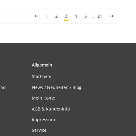
1
2
3
4
5
…
21
Allgemein
Startseite
and
News / Neuheiten / Blog
Mein Konto
AGB & Kundeninfo
Impressum
Service