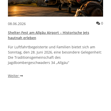
Kommentare zum Artikel Neue Pro Boat Sonicwake 36” V3 speed b
Komm
0
08.06.2026
Shelter-Fest am Allgäu Airport – Historische Jets
hautnah erleben
Für Luftfahrtbegeisterte und Familien bietet sich am
Sonntag, den 28. Juni 2026, eine besondere Gelegenheit:
Die Traditionsgemeinschaft des
Jagdbombergeschwaders 34 „Allgäu“
Weiter