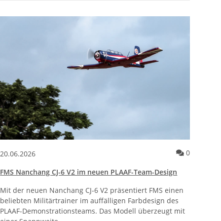
egendäre Twin jetzt als handliche Micro-Version
entare zum Artikel KAVAN Alpha 1500 V2 ARF jetzt lieferbar – Aktio
Kommenta
0
20.06.2026
FMS Nanchang CJ-6 V2 im neuen PLAAF-Team-Design
Mit der neuen Nanchang CJ-6 V2 präsentiert FMS einen
beliebten Militärtrainer im auffälligen Farbdesign des
PLAAF-Demonstrationsteams. Das Modell überzeugt mit