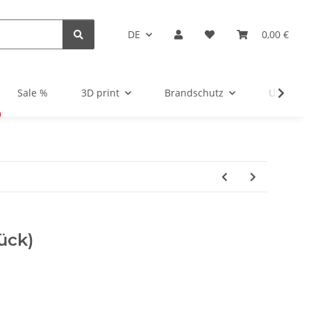
DE
0,00 €
Sale %
3D print
Brandschutz
Unsortie
ück)