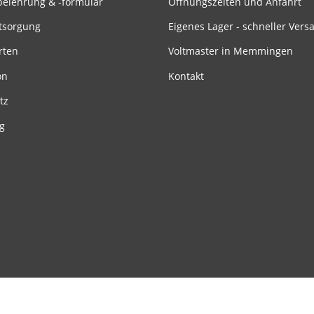
belehrung & -formular
Öffnungszeiten und Anfahrt
tsorgung
Eigenes Lager - schneller Vers
rten
Voltmaster in Memmingen
on
Kontakt
tz
g