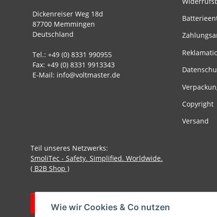
Widerrufs
Dickenreiser Weg 18d
Batterieen
87700 Memmingen
Deutschland
Zahlungsa
Reklamati
Tel.: +49 (0) 8331 990955
Fax: +49 (0) 8331 9913343
Datenschu
E-Mail: info@voltmaster.de
Verpackun
Copyright
Versand
Teil unseres Netzwerks:
SmoliTec - Safety. Simplified. Worldwide.
( B2B Shop )
Vertrag widerrufen
Wie wir Cookies & Co nutzen