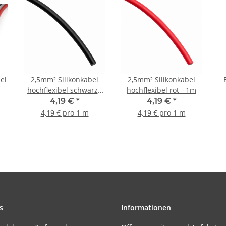
el
2,5mm² Silikonkabel
2,5mm² Silikonkabel
hochflexibel schwarz -
hochflexibel rot - 1m
1m
4,19 €
*
4,19 €
*
4,19 € pro 1 m
4,19 € pro 1 m
s
Informationen