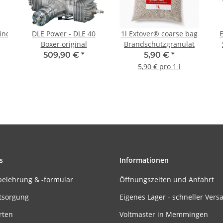
inder
DLE Power - DLE 40
1l Extover® coarse bag
Boxer original
Brandschutzgranulat
509,90 €
*
5,90 €
*
5,90 € pro 1 l
s
Informationen
belehrung & -formular
Öffnungszeiten und Anfahrt
tsorgung
Eigenes Lager - schneller Vers
rten
Voltmaster in Memmingen