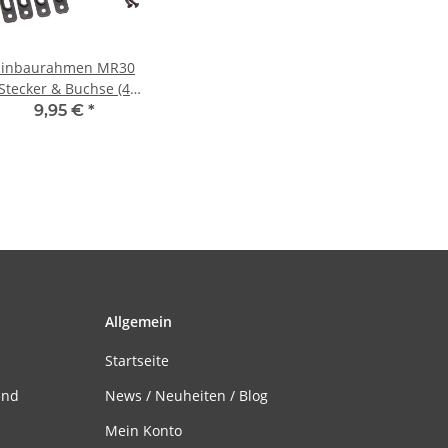
Einbaurahmen MR30
Stecker & Buchse (4
Paar)
9,95 €
*
Allgemein
Startseite
and
News / Neuheiten / Blog
Mein Konto