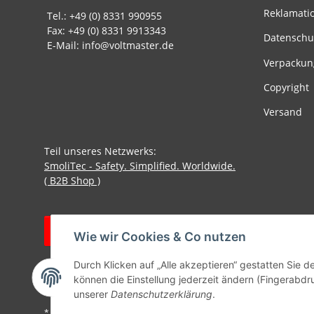
Reklamati
Tel.: +49 (0) 8331 990955
Fax: +49 (0) 8331 9913343
Datenschu
E-Mail: info@voltmaster.de
Verpackun
Copyright
Versand
Teil unseres Netzwerks:
SmoliTec - Safety. Simplified. Worldwide.
( B2B Shop )
Vertrag widerrufen
Wie wir Cookies & Co nutzen
Durch Klicken auf „Alle akzeptieren“ gestatten Sie d
können die Einstellung jederzeit ändern (Fingerabdru
unserer
Datenschutzerklärung
.
* Alle Preise inkl. gesetzlicher USt., zzgl.
Versand