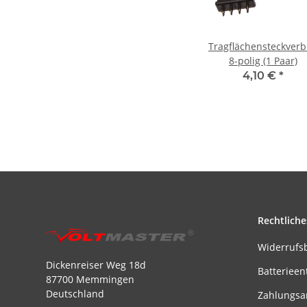
Tragflächensteckverb
8-polig (1 Paar)
4,10 €
*
Rechtliche
Widerrufs
Dickenreiser Weg 18d
Batterieen
87700 Memmingen
Deutschland
Zahlungsa