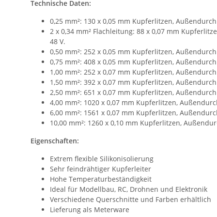
Technische Daten:
0,25 mm²: 130 x 0,05 mm Kupferlitzen, Außendurchm
2 x 0,34 mm² Flachleitung: 88 x 0,07 mm Kupferlitz
48 V.
0,50 mm²: 252 x 0,05 mm Kupferlitzen, Außendurchm
0,75 mm²: 408 x 0,05 mm Kupferlitzen, Außendurchm
1,00 mm²: 252 x 0,07 mm Kupferlitzen, Außendurchm
1,50 mm²: 392 x 0,07 mm Kupferlitzen, Außendurchm
2,50 mm²: 651 x 0,07 mm Kupferlitzen, Außendurchm
4,00 mm²: 1020 x 0,07 mm Kupferlitzen, Außendurch
6,00 mm²: 1561 x 0,07 mm Kupferlitzen, Außendurch
10,00 mm²: 1260 x 0,10 mm Kupferlitzen, Außendu
Eigenschaften:
Extrem flexible Silikonisolierung
Sehr feindrähtiger Kupferleiter
Hohe Temperaturbeständigkeit
Ideal für Modellbau, RC, Drohnen und Elektronik
Verschiedene Querschnitte und Farben erhältlich
Lieferung als Meterware