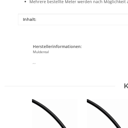
Mehrere bestellte Meter werden nach Möglichkeit a
Produkteigenschaft
Wert
Inhalt:
Herstellerinformationen:
Muldental
, ,
K