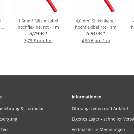
l
1,5mm² Silikonkabel
4,0mm² Silikonkabel
 -
hochflexibel rot - 1m
hochflexibel rot - 1m
h
3,79 €
*
4,90 €
*
3,79 € pro 1 m
4,90 € pro 1 m
s
Informationen
belehrung & -formular
Öffnungszeiten und Anfahrt
tsorgung
Eigenes Lager - schneller Vers
rten
Voltmaster in Memmingen