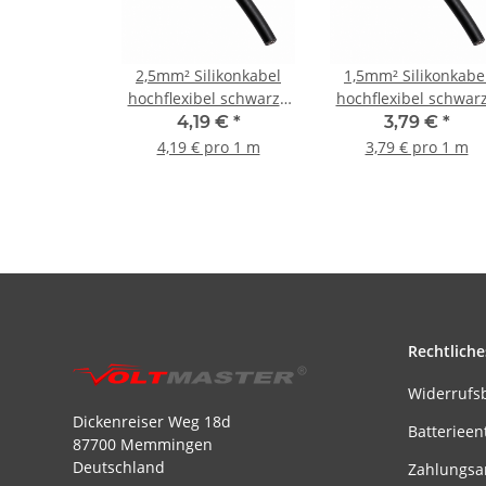
2,5mm² Silikonkabel
1,5mm² Silikonkabe
hochflexibel schwarz -
hochflexibel schwarz
1m
1m
4,19 €
*
3,79 €
*
4,19 € pro 1 m
3,79 € pro 1 m
Rechtliche
Widerrufs
Dickenreiser Weg 18d
Batterieen
87700 Memmingen
Deutschland
Zahlungsa