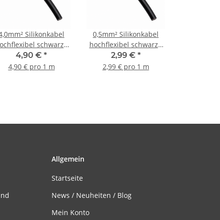
4,0mm² Silikonkabel
0,5mm² Silikonkabel
ochflexibel schwarz -
hochflexibel schwarz -
1m
1m
4,90 €
*
2,99 €
*
4,90 € pro 1 m
2,99 € pro 1 m
Allgemein
Startseite
and
News / Neuheiten / Blog
Mein Konto