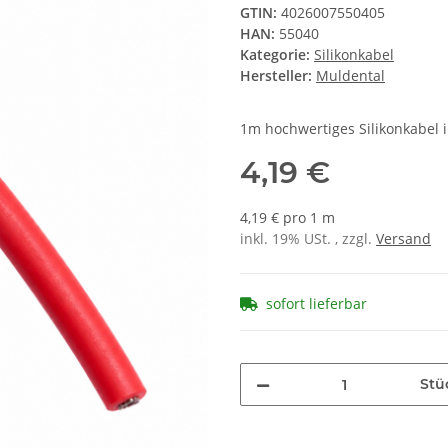
GTIN:
4026007550405
HAN:
55040
Kategorie:
Silikonkabel
Hersteller:
Muldental
1m hochwertiges Silikonkabel 
4,19 €
4,19 € pro 1 m
inkl. 19% USt. , zzgl.
Versand
sofort lieferbar
Stü