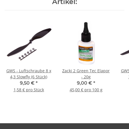
Artikel:
GWS - Luftschraube 8 x
Zacki 2 Green Tec Elapor
GWS 
4,3 Slowfly (6 Stück)
- 20g
9,50 €
*
9,00 €
*
1,58 € pro Stück
45,00 € pro 100 g