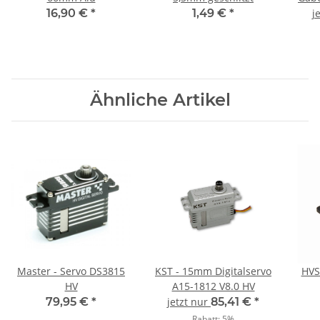
16,90 €
*
1,49 €
*
j
Ähnliche Artikel
Master - Servo DS3815
KST - 15mm Digitalservo
HVS
HV
A15-1812 V8.0 HV
79,95 €
*
jetzt nur
85,41 €
*
Rabatt:
5%