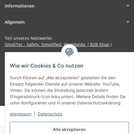
Informationen
Allgemein
Teil unseres Netzwerks:
SmoliTec - Safety. Simplified. Worldwide. ( B2B Shop )
Vertrag widerrufen
Wie wir Cookies & Co nutzen
Durch Klicken auf „Alle akzeptieren“ gestatten Sie den
Einsatz folgender Dienste auf unserer Website: YouTube,
Vimeo. Sie können die Einstellung jederzeit ändern
(Fingerabdruck-Icon links unten). Weitere Details finden Sie
* Alle Preise inkl. gesetzlicher USt., zzgl.
Versand
unter
Konfigurieren
und in unserer
Datenschutzerklärung
.
© voltmaster.de
Impressum
|
Datenschutz
Powered by
JTL-Shop
Alle akzeptieren