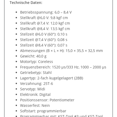
Technische Daten:
Betriebsspannung: 6,0 – 8,4 V
Stellkraft @6,0 V: 9,8 kgf cm
Stellkraft @7,4 V: 12,0 kgf cm
Stellkraft @8,4 V: 13,5 kgf cm
Stellzeit @6,0 V (60°): 0,10 s
Stellzeit @7,4 V (60°): 0,08 s
Stellzeit @8,4 V (60°): 0,07 s
Abmessungen (B × L × H): 15,0 × 35,5 × 32,5 mm
Gewicht: 40,0 g
Motortyp: Coreless
Frequenzbereich: 1520 µs/333 Hz, 1000 – 2000 µs
Getriebetyp: Stahl
Lagertyp: 2-fach kugelgelagert (2BB)
Verzahnung: 25T-6
Servotyp: Midi
Elektronik: Digital
Positionssensor: Potentiometer
Wasserfest: Nein
Softstart: programmierbar
Programmierbar mit: KST-Tool #3 und KST-Tool