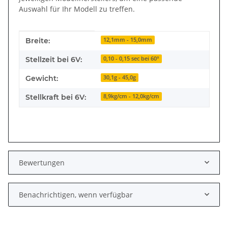
Auswahl für Ihr Modell zu treffen.
Produkteigenschaft
Wert
Breite:
12,1mm - 15,0mm
Stellzeit bei 6V:
0,10 - 0,15 sec bei 60°
Gewicht:
30,1g - 45,0g
Stellkraft bei 6V:
8,9kg/cm - 12,0kg/cm
Bewertungen
Benachrichtigen, wenn verfügbar