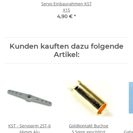
Servo Einbaurahmen KST
X15
4,90 €
*
Kunden kauften dazu folgende
Artikel:
KST - Servoarm 25T-6
Goldkontakt Buchse
66mm Alu
5,5mm geschlitzt
Gabe