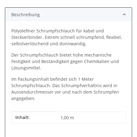
Loading...
Beschreibung
Polyolefiner Schrumpfschlauch für kabel und
Steckverbinder. Extrem schnell schrumpfend, flexibel,
selbstverlöschend und dünnwandig.
Der Schrumpfschlauch bietet hohe mechanische
Festigkeit und Beständigkeit gegen Chemikalien und
Lösungsmittel.
Im Packungsinhalt befindet sich 1 Meter
Schrumpfschlauch. Das Schrumpfverhältnis wird in
Aussendurchmesser vor und nach dem Schrumpfen
angegeben.
Produkteigenschaft
Wert
Inhalt:
1,00 m