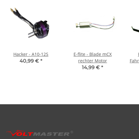
Hacker - A10-12S
E-flite - Blade mCX
rechter Motor
Fahr
40,99 €
*
14,99 €
*