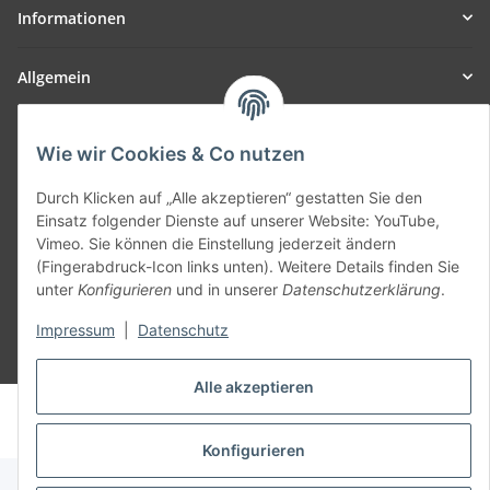
Informationen
Allgemein
Teil unseres Netzwerks:
Wie wir Cookies & Co nutzen
SmoliTec - Safety. Simplified. Worldwide. ( B2B Shop )
Durch Klicken auf „Alle akzeptieren“ gestatten Sie den
Einsatz folgender Dienste auf unserer Website: YouTube,
Vertrag widerrufen
Vimeo. Sie können die Einstellung jederzeit ändern
(Fingerabdruck-Icon links unten). Weitere Details finden Sie
unter
Konfigurieren
und in unserer
Datenschutzerklärung
.
Impressum
|
Datenschutz
* Alle Preise inkl. gesetzlicher USt., zzgl.
Versand
Alle akzeptieren
© voltmaster.de
Powered by
JTL-Shop
Konfigurieren