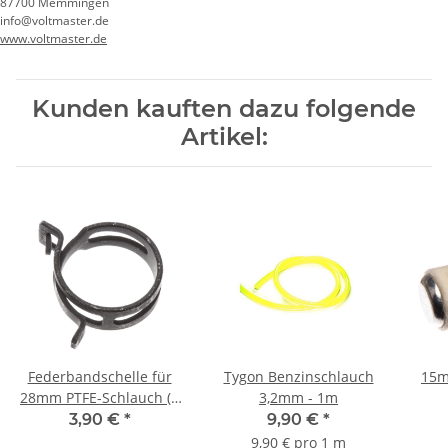
87700 Memmingen
info@voltmaster.de
www.voltmaster.de
Kunden kauften dazu folgende
Artikel:
Federbandschelle für
Tygon Benzinschlauch
15m
28mm PTFE-Schlauch (1
3,2mm - 1m
Stück)
3,90 €
*
9,90 €
*
9,90 € pro 1 m