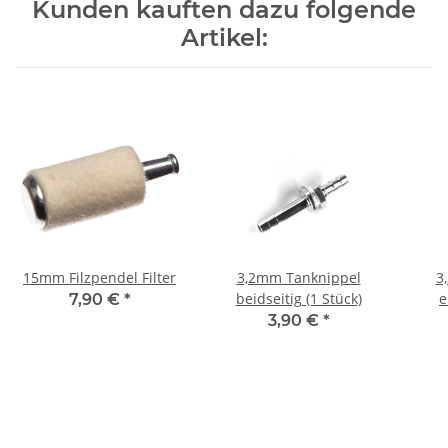
Kunden kauften dazu folgende
Artikel:
15mm Filzpendel Filter
3,2mm Tanknippel
3
beidseitig (1 Stück)
e
7,90 €
*
3,90 €
*