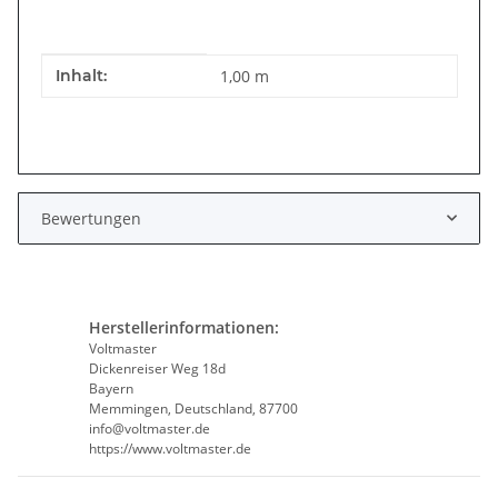
Produkteigenschaft
Wert
Inhalt:
1,00 m
Bewertungen
Herstellerinformationen:
Voltmaster
Dickenreiser Weg 18d
Bayern
Memmingen, Deutschland, 87700
info@voltmaster.de
https://www.voltmaster.de