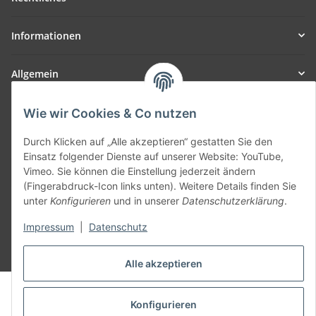
Informationen
Allgemein
Teil unseres Netzwerks:
Wie wir Cookies & Co nutzen
SmoliTec - Safety. Simplified. Worldwide. ( B2B Shop )
Durch Klicken auf „Alle akzeptieren“ gestatten Sie den
Einsatz folgender Dienste auf unserer Website: YouTube,
Vertrag widerrufen
Vimeo. Sie können die Einstellung jederzeit ändern
(Fingerabdruck-Icon links unten). Weitere Details finden Sie
unter
Konfigurieren
und in unserer
Datenschutzerklärung
.
Impressum
|
Datenschutz
* Alle Preise inkl. gesetzlicher USt., zzgl.
Versand
Alle akzeptieren
© voltmaster.de
Powered by
JTL-Shop
Konfigurieren