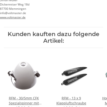
Simon Müller
Dickenreiser Weg 18d
87700 Memmingen
info@voltmaster.de
www.voltmaster.de
Kunden kauften dazu folgende
Artikel:
RFM - 30/5mm CFK
RFM - 13 x 9
Ho
Spezialspinner mit
Klappluftschraube
M