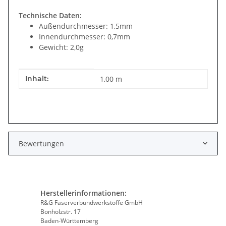
Technische Daten:
Außendurchmesser: 1,5mm
Innendurchmesser: 0,7mm
Gewicht: 2,0g
Produkteigenschaft
Wert
Inhalt:
1,00 m
Bewertungen
Herstellerinformationen:
R&G Faserverbundwerkstoffe GmbH
Bonholzstr. 17
Baden-Württemberg