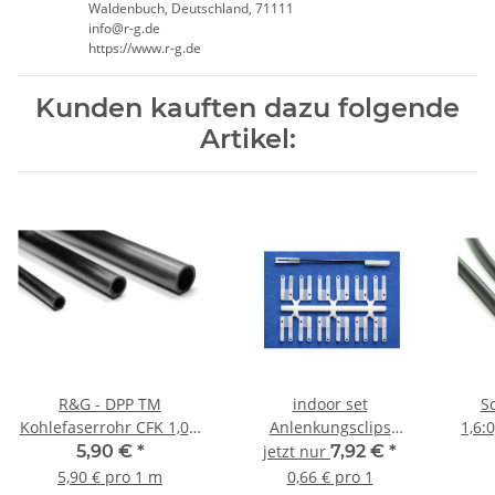
Waldenbuch, Deutschland, 71111
info@r-g.de
https://www.r-g.de
Kunden kauften dazu folgende
Artikel:
R&G - DPP TM
indoor set
S
Kohlefaserrohr CFK 1,0 x
Anlenkungsclips
1,6:
0,5 x 1000mm
schwarz (12 Stück)
5,90 €
*
jetzt nur
7,92 €
*
5,90 € pro 1 m
0,66 € pro 1