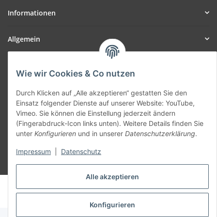
Informationen
Allgemein
Teil unseres Netzwerks:
Wie wir Cookies & Co nutzen
SmoliTec - Safety. Simplified. Worldwide. ( B2B Shop )
Durch Klicken auf „Alle akzeptieren“ gestatten Sie den
Einsatz folgender Dienste auf unserer Website: YouTube,
Vertrag widerrufen
Vimeo. Sie können die Einstellung jederzeit ändern
(Fingerabdruck-Icon links unten). Weitere Details finden Sie
unter
Konfigurieren
und in unserer
Datenschutzerklärung
.
Impressum
|
Datenschutz
* Alle Preise inkl. gesetzlicher USt., zzgl.
Versand
Alle akzeptieren
© voltmaster.de
Powered by
JTL-Shop
Konfigurieren