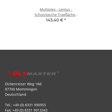
Multiplex - Lentus -
Schutztasche Tragflächen
und Leitwerk
143,40 €
*
Dickenreiser Weg 18d
87700 Memmingen
Deutschland
Tel.: +49 (0) 8331 990955
Fax: +49 (0) 8331 9913343