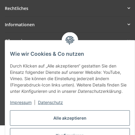
Rechtliches
Informationen
Allgemein
Wie wir Cookies & Co nutzen
Teil unseres Netzwerks:
SmoliTec - Safety. Simplified. Worldwide. ( B2B Shop )
Durch Klicken auf „Alle akzeptieren“ gestatten Sie den
Einsatz folgender Dienste auf unserer Website: YouTube,
Vimeo. Sie können die Einstellung jederzeit ändern
Vertrag widerrufen
(Fingerabdruck-Icon links unten). Weitere Details finden Sie
unter
Konfigurieren
und in unserer
Datenschutzerklärung
.
Impressum
|
Datenschutz
* Alle Preise inkl. gesetzlicher USt., zzgl.
Versand
Alle akzeptieren
© voltmaster.de