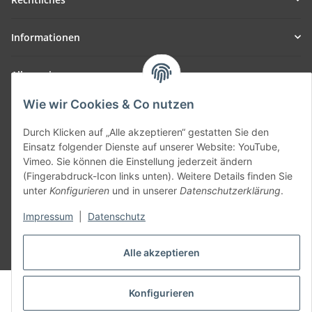
Informationen
Allgemein
Wie wir Cookies & Co nutzen
Teil unseres Netzwerks:
SmoliTec - Safety. Simplified. Worldwide. ( B2B Shop )
Durch Klicken auf „Alle akzeptieren“ gestatten Sie den
Einsatz folgender Dienste auf unserer Website: YouTube,
Vimeo. Sie können die Einstellung jederzeit ändern
Vertrag widerrufen
(Fingerabdruck-Icon links unten). Weitere Details finden Sie
unter
Konfigurieren
und in unserer
Datenschutzerklärung
.
Impressum
|
Datenschutz
* Alle Preise inkl. gesetzlicher USt., zzgl.
Versand
Alle akzeptieren
© voltmaster.de
Konfigurieren
Powered by
JTL-Shop