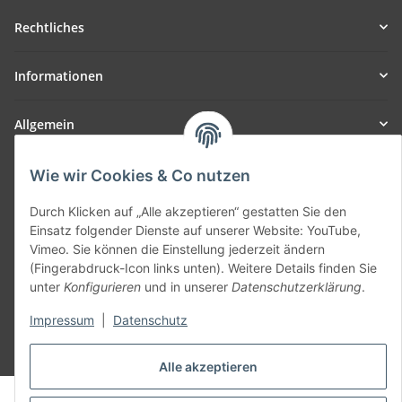
Rechtliches
Informationen
Allgemein
Teil unseres Netzwerks:
Wie wir Cookies & Co nutzen
SmoliTec - Safety. Simplified. Worldwide. ( B2B Shop )
Durch Klicken auf „Alle akzeptieren“ gestatten Sie den
Einsatz folgender Dienste auf unserer Website: YouTube,
Vertrag widerrufen
Vimeo. Sie können die Einstellung jederzeit ändern
(Fingerabdruck-Icon links unten). Weitere Details finden Sie
unter
Konfigurieren
und in unserer
Datenschutzerklärung
.
Impressum
|
Datenschutz
* Alle Preise inkl. gesetzlicher USt., zzgl.
Versand
Alle akzeptieren
© voltmaster.de