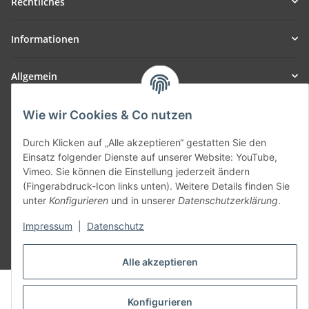
Rechtliches
Informationen
Allgemein
Teil unseres Netzwerks:
Wie wir Cookies & Co nutzen
SmoliTec - Safety. Simplified. Worldwide. ( B2B Shop )
Durch Klicken auf „Alle akzeptieren“ gestatten Sie den
Einsatz folgender Dienste auf unserer Website: YouTube,
Vertrag widerrufen
Vimeo. Sie können die Einstellung jederzeit ändern
(Fingerabdruck-Icon links unten). Weitere Details finden Sie
unter
Konfigurieren
und in unserer
Datenschutzerklärung
.
Impressum
|
Datenschutz
* Alle Preise inkl. gesetzlicher USt., zzgl.
Versand
Alle akzeptieren
© voltmaster.de
Powered by
JTL-Shop
Konfigurieren