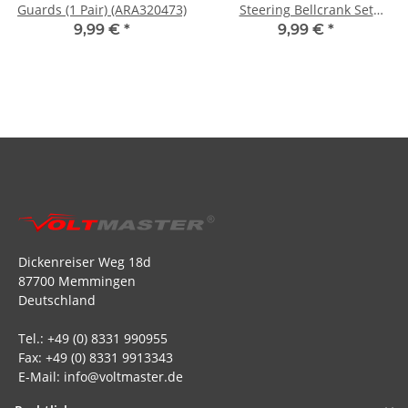
Guards (1 Pair) (ARA320473)
Steering Bellcrank Set
(ARA340153)
9,99 €
*
9,99 €
*
Dickenreiser Weg 18d
87700 Memmingen
Deutschland
Tel.: +49 (0) 8331 990955
Fax: +49 (0) 8331 9913343
E-Mail: info@voltmaster.de