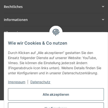
Rechtliches
Informationen
Allgemein
Wie wir Cookies & Co nutzen
Teil unseres Netzwerks:
SmoliTec - Safety. Simplified. Worldwide. ( B2B Shop )
Durch Klicken auf „Alle akzeptieren“ gestatten Sie den
Einsatz folgender Dienste auf unserer Website: YouTube,
Vimeo. Sie können die Einstellung jederzeit ändern
Vertrag widerrufen
(Fingerabdruck-Icon links unten). Weitere Details finden Sie
unter
Konfigurieren
und in unserer
Datenschutzerklärung
.
Impressum
|
Datenschutz
* Alle Preise inkl. gesetzlicher USt., zzgl.
Versand
Alle akzeptieren
© voltmaster.de