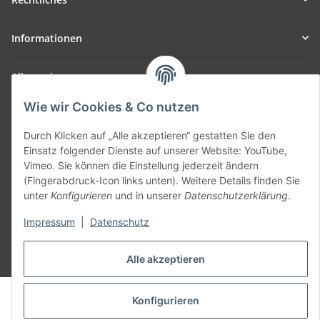
Informationen
Allgemein
Wie wir Cookies & Co nutzen
Teil unseres Netzwerks:
SmoliTec - Safety. Simplified. Worldwide. ( B2B Shop )
Durch Klicken auf „Alle akzeptieren“ gestatten Sie den
Einsatz folgender Dienste auf unserer Website: YouTube,
Vimeo. Sie können die Einstellung jederzeit ändern
Vertrag widerrufen
(Fingerabdruck-Icon links unten). Weitere Details finden Sie
unter
Konfigurieren
und in unserer
Datenschutzerklärung
.
Impressum
|
Datenschutz
* Alle Preise inkl. gesetzlicher USt., zzgl.
Versand
Alle akzeptieren
© voltmaster.de
Konfigurieren
Powered by
JTL-Shop