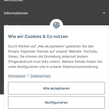
Informationen
Allgemein
Wie wir Cookies & Co nutzen
Teil unseres Netzwerks:
SmoliTec - Safety. Simplified. Worldwide. ( B2B Shop )
Durch Klicken auf „Alle akzeptieren“ gestatten Sie den
Einsatz folgender Dienste auf unserer Website: YouTube,
Vimeo. Sie können die Einstellung jederzeit ändern
Vertrag widerrufen
(Fingerabdruck-Icon links unten). Weitere Details finden Sie
unter
Konfigurieren
und in unserer
Datenschutzerklärung
.
Impressum
|
Datenschutz
* Alle Preise inkl. gesetzlicher USt., zzgl.
Versand
Alle akzeptieren
© voltmaster.de
Konfigurieren
Powered by
JTL-Shop