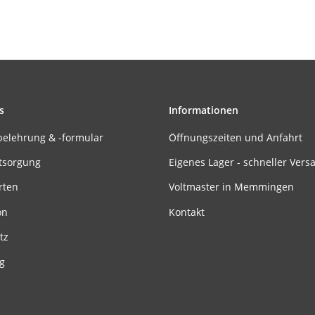
s
Informationen
belehrung & -formular
Öffnungszeiten und Anfahrt
tsorgung
Eigenes Lager - schneller Vers
rten
Voltmaster in Memmingen
on
Kontakt
tz
g