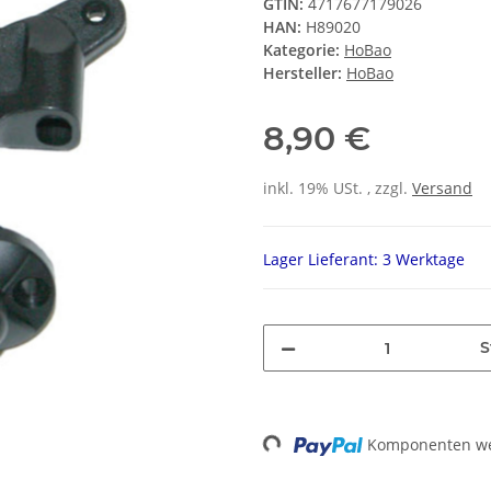
GTIN:
4717677179026
HAN:
H89020
Kategorie:
HoBao
Hersteller:
HoBao
8,90 €
inkl. 19% USt. , zzgl.
Versand
Lager Lieferant: 3 Werktage
S
Loading...
Komponenten wer