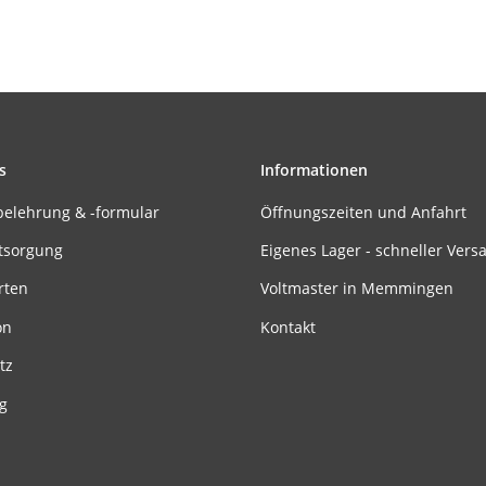
s
Informationen
belehrung & -formular
Öffnungszeiten und Anfahrt
tsorgung
Eigenes Lager - schneller Vers
rten
Voltmaster in Memmingen
on
Kontakt
tz
g