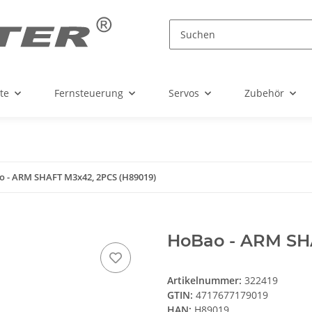
te
Fernsteuerung
Servos
Zubehör
 - ARM SHAFT M3x42, 2PCS (H89019)
HoBao - ARM SH
Artikelnummer:
322419
GTIN:
4717677179019
HAN:
H89019