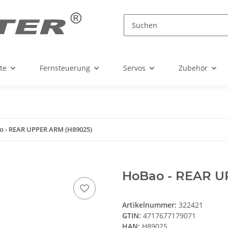
te
Fernsteuerung
Servos
Zubehör
 - REAR UPPER ARM (H89025)
HoBao - REAR U
Artikelnummer:
322421
GTIN:
4717677179071
HAN:
H89025