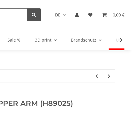
DE
0,00 €
Sale %
3D print
Brandschutz
Unsortie
PPER ARM (H89025)