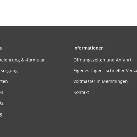
s
Informationen
belehrung & -formular
Öffnungszeiten und Anfahrt
tsorgung
Eigenes Lager - schneller Vers
rten
Voltmaster in Memmingen
on
Kontakt
tz
g