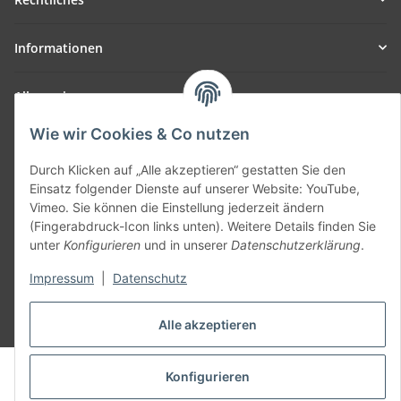
Informationen
Allgemein
Wie wir Cookies & Co nutzen
Teil unseres Netzwerks:
SmoliTec - Safety. Simplified. Worldwide. ( B2B Shop )
Durch Klicken auf „Alle akzeptieren“ gestatten Sie den
Einsatz folgender Dienste auf unserer Website: YouTube,
Vimeo. Sie können die Einstellung jederzeit ändern
Vertrag widerrufen
(Fingerabdruck-Icon links unten). Weitere Details finden Sie
unter
Konfigurieren
und in unserer
Datenschutzerklärung
.
Impressum
|
Datenschutz
* Alle Preise inkl. gesetzlicher USt., zzgl.
Versand
Alle akzeptieren
© voltmaster.de
Konfigurieren
Powered by
JTL-Shop