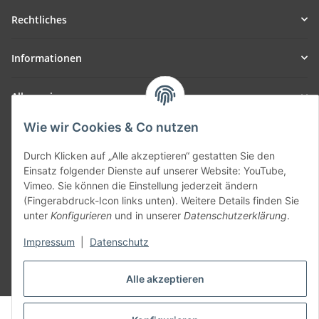
Rechtliches
Informationen
Allgemein
Wie wir Cookies & Co nutzen
Teil unseres Netzwerks:
SmoliTec - Safety. Simplified. Worldwide. ( B2B Shop )
Durch Klicken auf „Alle akzeptieren“ gestatten Sie den
Einsatz folgender Dienste auf unserer Website: YouTube,
Vimeo. Sie können die Einstellung jederzeit ändern
Vertrag widerrufen
(Fingerabdruck-Icon links unten). Weitere Details finden Sie
unter
Konfigurieren
und in unserer
Datenschutzerklärung
.
Impressum
|
Datenschutz
* Alle Preise inkl. gesetzlicher USt., zzgl.
Versand
Alle akzeptieren
© voltmaster.de