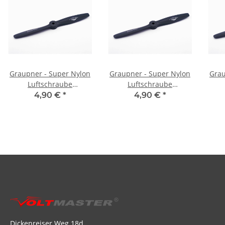
Graupner - Super Nylon
Graupner - Super Nylon
Grau
Luftschraube
Luftschraube
rechtsdrehend - 11x11
rechtsdrehend - 10x7
rec
4,90 €
*
4,90 €
*
Dickenreiser Weg 18d