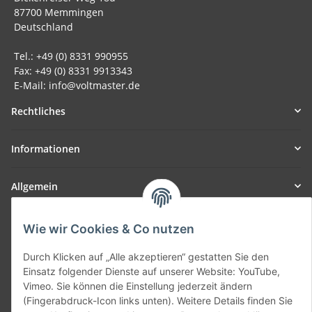
87700 Memmingen
Deutschland
Tel.: +49 (0) 8331 990955
Fax: +49 (0) 8331 9913343
E-Mail: info@voltmaster.de
Rechtliches
Informationen
Allgemein
Teil unseres Netzwerks:
Wie wir Cookies & Co nutzen
SmoliTec - Safety. Simplified. Worldwide. ( B2B Shop )
Durch Klicken auf „Alle akzeptieren“ gestatten Sie den
Einsatz folgender Dienste auf unserer Website: YouTube,
Vertrag widerrufen
Vimeo. Sie können die Einstellung jederzeit ändern
(Fingerabdruck-Icon links unten). Weitere Details finden Sie