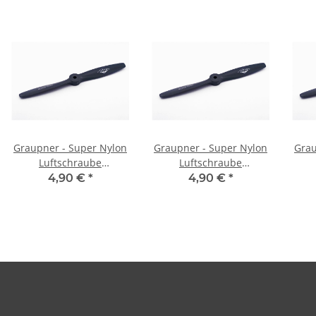
Graupner - Super Nylon
Graupner - Super Nylon
Grau
Luftschraube
Luftschraube
rechtsdrehend - 11x7
rechtsdrehend - 11x8
rec
4,90 €
*
4,90 €
*