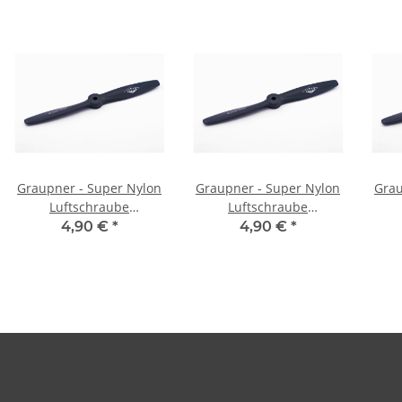
Graupner - Super Nylon
Graupner - Super Nylon
Grau
Luftschraube
Luftschraube
rechtsdrehend - 11x6
rechtsdrehend - 11x8
rec
4,90 €
*
4,90 €
*