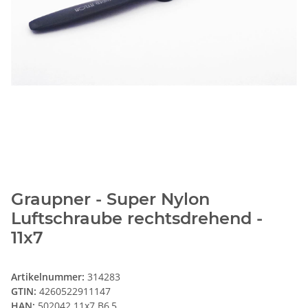
Graupner - Super Nylon
Luftschraube rechtsdrehend -
11x7
Artikelnummer:
314283
GTIN:
4260522911147
HAN:
502042.11x7.B6,5