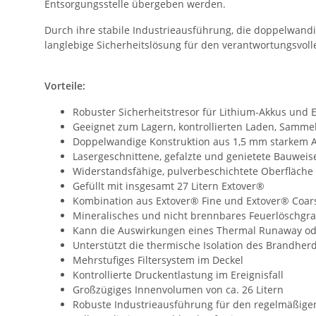
Entsorgungsstelle übergeben werden.
Durch ihre stabile Industrieausführung, die doppelwandig
langlebige Sicherheitslösung für den verantwortungsvol
Vorteile:
Robuster Sicherheitstresor für Lithium-Akkus und 
Geeignet zum Lagern, kontrollierten Laden, Samm
Doppelwandige Konstruktion aus 1,5 mm starkem
Lasergeschnittene, gefalzte und genietete Bauweis
Widerstandsfähige, pulverbeschichtete Oberfläche
Gefüllt mit insgesamt 27 Litern Extover®
Kombination aus Extover® Fine und Extover® Coar
Mineralisches und nicht brennbares Feuerlöschgra
Kann die Auswirkungen eines Thermal Runaway 
Unterstützt die thermische Isolation des Brandher
Mehrstufiges Filtersystem im Deckel
Kontrollierte Druckentlastung im Ereignisfall
Großzügiges Innenvolumen von ca. 26 Litern
Robuste Industrieausführung für den regelmäßigen