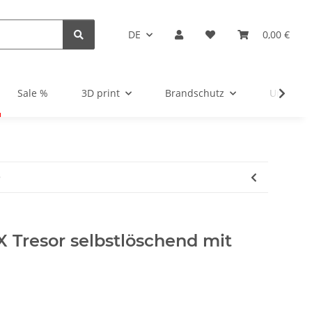
DE
0,00 €
Sale %
3D print
Brandschutz
Unsortie
®
 Tresor selbstlöschend mit