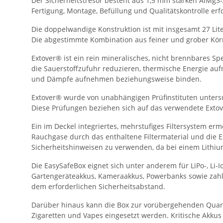
Der Sicherheitstresor besteht aus 1,5 mm starken AlMg3-
Fertigung, Montage, Befüllung und Qualitätskontrolle er
Die doppelwandige Konstruktion ist mit insgesamt 27 Lit
Die abgestimmte Kombination aus feiner und grober Körn
Extover® ist ein rein mineralisches, nicht brennbares S
die Sauerstoffzufuhr reduzieren, thermische Energie auf
und Dämpfe aufnehmen beziehungsweise binden.
Extover® wurde von unabhängigen Prüfinstituten untersu
Diese Prüfungen beziehen sich auf das verwendete Extove
Ein im Deckel integriertes, mehrstufiges Filtersystem erm
Rauchgase durch das enthaltene Filtermaterial und die E
Sicherheitshinweisen zu verwenden, da bei einem Lithi
Die EasySafeBox eignet sich unter anderem für LiPo-, L
Gartengeräteakkus, Kameraakkus, Powerbanks sowie zahl
dem erforderlichen Sicherheitsabstand.
Darüber hinaus kann die Box zur vorübergehenden Quaran
Zigaretten und Vapes eingesetzt werden. Kritische Akku