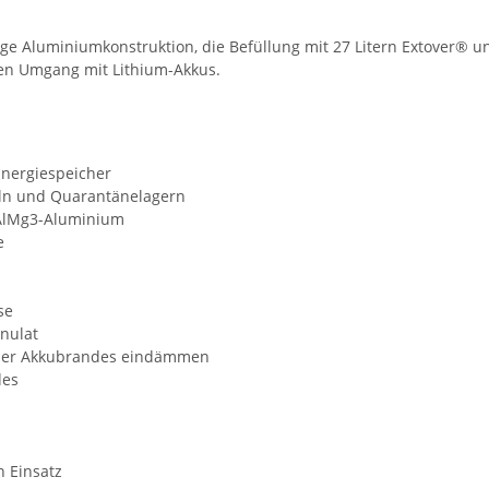
e Aluminiumkonstruktion, die Befüllung mit 27 Litern Extover® und
len Umgang mit Lithium-Akkus.
Energiespeicher
eln und Quarantänelagern
 AlMg3-Aluminium
e
se
nulat
oder Akkubrandes eindämmen
des
 Einsatz