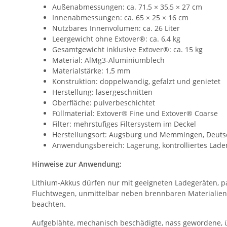
Außenabmessungen: ca. 71,5 × 35,5 × 27 cm
Innenabmessungen: ca. 65 × 25 × 16 cm
Nutzbares Innenvolumen: ca. 26 Liter
Leergewicht ohne Extover®: ca. 6,4 kg
Gesamtgewicht inklusive Extover®: ca. 15 kg
Material: AlMg3-Aluminiumblech
Materialstärke: 1,5 mm
Konstruktion: doppelwandig, gefalzt und genietet
Herstellung: lasergeschnitten
Oberfläche: pulverbeschichtet
Füllmaterial: Extover® Fine und Extover® Coarse
Filter: mehrstufiges Filtersystem im Deckel
Herstellungsort: Augsburg und Memmingen, Deuts
Anwendungsbereich: Lagerung, kontrolliertes Lad
Hinweise zur Anwendung:
Lithium-Akkus dürfen nur mit geeigneten Ladegeräten, 
Fluchtwegen, unmittelbar neben brennbaren Materialien 
beachten.
Aufgeblähte, mechanisch beschädigte, nass gewordene, ü