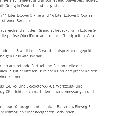
, gefalzt, genietet und anschließend pulverbeschichtet.
lständig in Deutschland hergestellt.
 11 Liter Extover® Fine und 16 Liter Extover® Coarse.
roffenen Bereichs.
st ausreichend mit dem Granulat bedeckt, kann Extover®
die poröse Oberfläche austretende Flüssigkeiten, Gase
rände der Brandklasse D wurde entsprechend geprüft.
ändigen EasySafeBox dar.
werden austretende Partikel und Bestandteile der
ßlich in gut belüfteten Bereichen und entsprechend den
tehen können.
us, E-Bike- und E-Scooter-Akkus, Werkzeug- und
kkugröße richtet sich nach den Innenabmessungen und
elbox für ausgediente Lithium-Batterien, Einweg-E-
nellstmöglich einer geeigneten Fach- oder