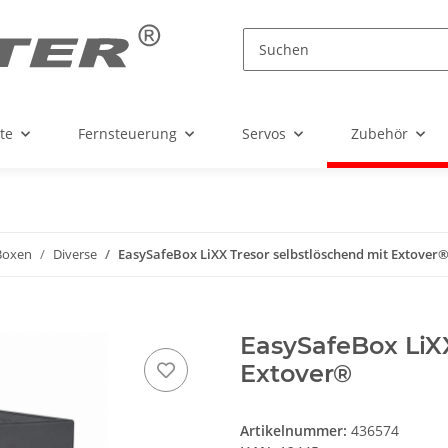
te
Fernsteuerung
Servos
Zubehör
Boxen
Diverse
EasySafeBox LiXX Tresor selbstlöschend mit Extover
EasySafeBox LiXX
Extover®
Artikelnummer:
436574