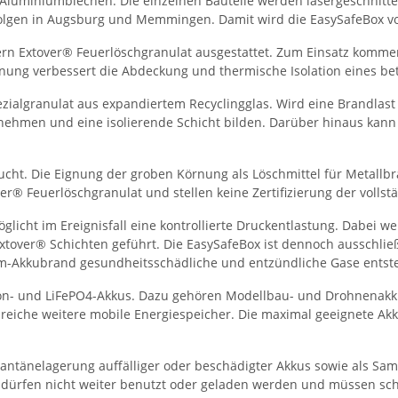
Aluminiumblechen. Die einzelnen Bauteile werden lasergeschnitten
folgen in Augsburg und Memmingen. Damit wird die EasySafeBox vol
ern Extover® Feuerlöschgranulat ausgestattet. Zum Einsatz kommen
ung verbessert die Abdeckung und thermische Isolation eines bet
pezialgranulat aus expandiertem Recyclingglas. Wird eine Brandla
nehmen und eine isolierende Schicht bilden. Darüber hinaus kann 
cht. Die Eignung der groben Körnung als Löschmittel für Metallb
r® Feuerlöschgranulat und stellen keine Zertifizierung der vollst
öglicht im Ereignisfall eine kontrollierte Druckentlastung. Dabei 
xtover® Schichten geführt. Die EasySafeBox ist dennoch ausschlie
um-Akkubrand gesundheitsschädliche und entzündliche Gase ents
i-Ion- und LiFePO4-Akkus. Dazu gehören Modellbau- und Drohnenakk
reiche weitere mobile Energiespeicher. Die maximal geeignete A
tänelagerung auffälliger oder beschädigter Akkus sowie als Samm
s dürfen nicht weiter benutzt oder geladen werden und müssen sch