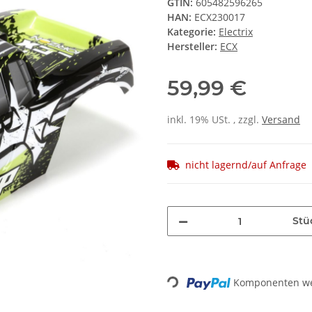
GTIN:
605482596265
HAN:
ECX230017
Kategorie:
Electrix
Hersteller:
ECX
59,99 €
inkl. 19% USt. , zzgl.
Versand
nicht lagernd/auf Anfrage
Stü
Loading...
Komponenten wer