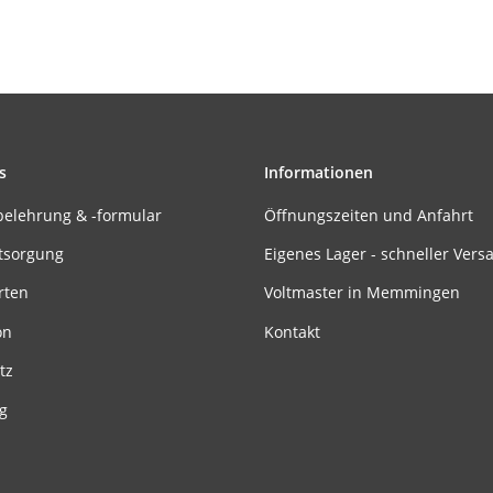
s
Informationen
belehrung & -formular
Öffnungszeiten und Anfahrt
tsorgung
Eigenes Lager - schneller Vers
rten
Voltmaster in Memmingen
on
Kontakt
tz
g