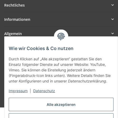
Rechtliches
Informationen
Allgemein
Teil unseres Netzwerks:
Wie wir Cookies & Co nutzen
SmoliTec - Safety. Simplified. Worldwide. ( B2B Shop )
Durch Klicken auf „Alle akzeptieren“ gestatten Sie den
Einsatz folgender Dienste auf unserer Website: YouTube,
Vertrag widerrufen
Vimeo. Sie können die Einstellung jederzeit ändern
(Fingerabdruck-Icon links unten). Weitere Details finden Sie
unter
Konfigurieren
und in unserer
Datenschutzerklärung
.
Impressum
|
Datenschutz
* Alle Preise inkl. gesetzlicher USt., zzgl.
Versand
Alle akzeptieren
© voltmaster.de