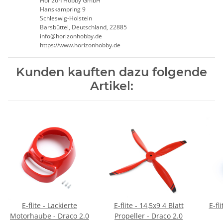
Horizon Hobby GmbH
Hanskampring 9
Schleswig-Holstein
Barsbüttel, Deutschland, 22885
info@horizonhobby.de
https://www.horizonhobby.de
Kunden kauften dazu folgende
Artikel:
E-flite - Lackierte
E-flite - 14,5x9 4 Blatt
E-fl
Motorhaube - Draco 2.0
Propeller - Draco 2.0