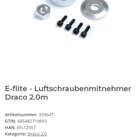
E-flite - Luftschraubenmitnehmer
Draco 2.0m
Artikelnummer:
333647
GTIN:
605482719893
HAN:
EFL12557
Kategorie:
Draco 2.0