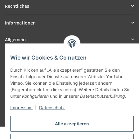
Rechtliches
Informationen
Allgemein
Teil unseres Netzwerks:
Wie wir Cookies & Co nutzen
SmoliTec - Safety. Simplified. Worldwide. ( B2B Shop )
Durch Klicken auf „Alle akzeptieren“ gestatten Sie den
Einsatz folgender Dienste auf unserer Website: YouTube,
Vertrag widerrufen
Vimeo. Sie können die Einstellung jederzeit ändern
(Fingerabdruck-Icon links unten). Weitere Details finden Sie
unter
Konfigurieren
und in unserer
Datenschutzerklärung
.
Impressum
|
Datenschutz
* Alle Preise inkl. gesetzlicher USt., zzgl.
Versand
Alle akzeptieren
© voltmaster.de