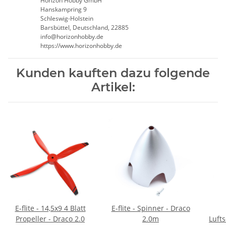
Horizon Hobby GmbH
Hanskampring 9
Schleswig-Holstein
Barsbüttel, Deutschland, 22885
info@horizonhobby.de
https://www.horizonhobby.de
Kunden kauften dazu folgende
Artikel:
E-flite - 14,5x9 4 Blatt
E-flite - Spinner - Draco
Propeller - Draco 2.0
2.0m
Luft