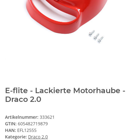
E-flite - Lackierte Motorhaube -
Draco 2.0
Artikelnummer:
333621
GTIN:
605482719879
HAN:
EFL12555
Kategorie:
Draco 2.0