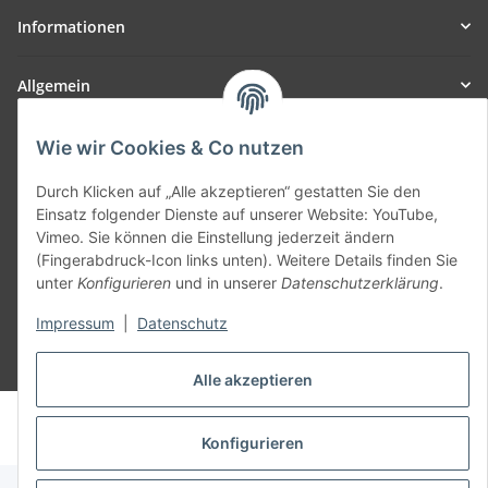
Informationen
Allgemein
Teil unseres Netzwerks:
Wie wir Cookies & Co nutzen
SmoliTec - Safety. Simplified. Worldwide. ( B2B Shop )
Durch Klicken auf „Alle akzeptieren“ gestatten Sie den
Einsatz folgender Dienste auf unserer Website: YouTube,
Vertrag widerrufen
Vimeo. Sie können die Einstellung jederzeit ändern
(Fingerabdruck-Icon links unten). Weitere Details finden Sie
unter
Konfigurieren
und in unserer
Datenschutzerklärung
.
Impressum
|
Datenschutz
* Alle Preise inkl. gesetzlicher USt., zzgl.
Versand
Alle akzeptieren
© voltmaster.de
Powered by
JTL-Shop
Konfigurieren