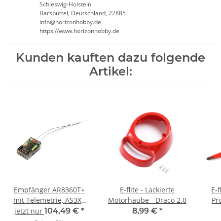
Schleswig-Holstein
Barsbüttel, Deutschland, 22885
info@horizonhobby.de
https://www.horizonhobby.de
Kunden kauften dazu folgende
Artikel:
Empfänger AR8360T+
E-flite - Lackierte
E-f
mit Telemetrie, AS3X+
Motorhaube - Draco 2.0
Pr
und Safe - 8 Kanäle
jetzt nur
104,49 €
*
8,99 €
*