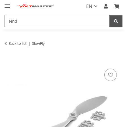
EN
Back to list
SlowFly