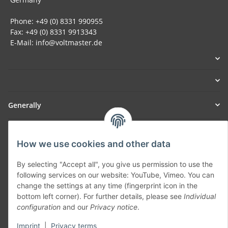
Phone: +49 (0) 8331 990955
Fax: +49 (0) 8331 9913343
E-Mail: info@voltmaster.de
Generally
Part of our network:
How we use cookies and other data
SmoliTec - Safety. Simplified. Worldwide. ( B2B Shop )
By selecting "Accept all", you give us permission to use the
following services on our website: YouTube, Vimeo. You can
Withdraw contract
change the settings at any time (fingerprint icon in the
bottom left corner). For further details, please see
Individual
configuration
and our
Privacy notice
.
Imprint
|
Privacy terms