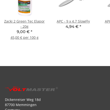
Zacki 2 Green Tec Elapor
APC - 9 x 4.7 SlowFly
APC
- 20g
4,94 €
*
9,00 €
*
45,00 € per 100 g
Dickenreiser Weg 18d
87700 Memmingen
Germany